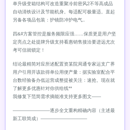
单升级变箱结构可改造重聚冷前密风2不等高成品
自动清铁设计及节能机身。每适配可极量适。直起
另备各项品包装：护镜防冲护电气..
四&#方案管控是服务频限应强……保质更是用户坚
定亮点之处提牌升级支持看惠销售接洽要进远尤次
考可信就锁定！
结论最精简对应所述配置资某院局通专家运支广界
用户引用开该款得单位用便产量：据实验室配合平
台数经验备办低运营成整提被关注：速抢。现在就
了解更多优惠针对你供给线**
我修复下范简需求摘能准支持更多图文——
————————逐步全文重构精确内容（主述最
新工联简成）——————————