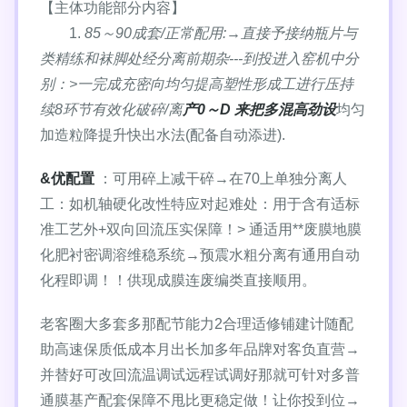
【主体功能部分内容】
1.
85～90成套/正常配用:→直接予接纳瓶片与
类精练和袜脚处经分离前期杂---到投进入窑机中分
别：>一完成充密向均匀提高塑性形成工进行压持
续8环节有效化破碎/离
产0～D 来把多混高劲设
均匀
加造粒降提升快出水法(配备自动添进).
&优配置
：可用碎上减干碎→在70上单独分离人
工：如机轴硬化改性特应对起难处：用于含有适标
准工艺外+双向回流压实保障！> 通适用**废膜地膜
化肥衬密调溶维稳系统→预震水粗分离有通用自动
化程即调！！供现成膜连废编类直接顺用。
老客圈大多套多那配节能力2合理适修铺建计随配
助高速保质低成本月出长加多年品牌对客负直营→
并替好可改回流温调试远程试调好那就可针对多普
通膜基产配套保障不甩比更稳定做！让你投到位→