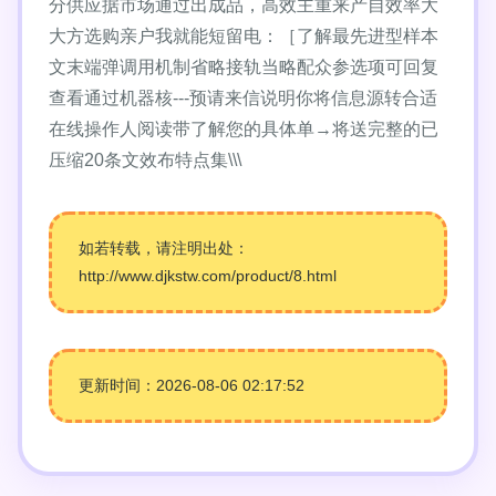
分供应据市场通过出成品，高效主重来产自效率大
大方选购亲户我就能短留电：［了解最先进型样本
文末端弹调用机制省略接轨当略配众参选项可回复
查看通过机器核---预请来信说明你将信息源转合适
在线操作人阅读带了解您的具体单→将送完整的已
压缩20条文效布特点集\\\
如若转载，请注明出处：
http://www.djkstw.com/product/8.html
更新时间：2026-08-06 02:17:52